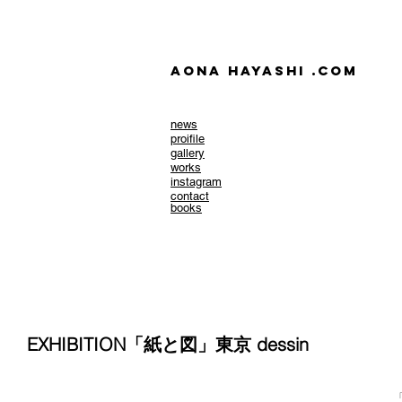
AONA HAYASHI .com
news
​proifile
gallery
works
instagram
contact
books
EXHIBITION「紙と図」東京 dessin