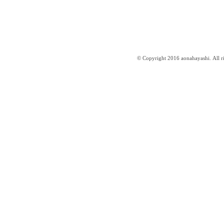
© Copyright 2016 aonahayashi. All ri
はやしあおな website ／aonahayashi.com