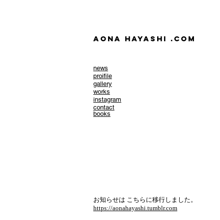
AONA HAYASHI .com
news
​proifile
gallery
works
instagram
contact
books
お知らせは こちらに移行しました。
https://aonahayashi.tumblr.com