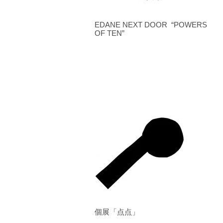
EDANE NEXT DOOR “POWERS
OF TEN”
個展「点点」