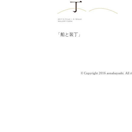
「船と装丁」
© Copyright 2016 aonahayashi. All ri
はやしあおな website ／aonahayashi.com