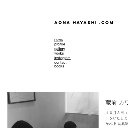
AONA HAYASHI .com
news
​proifile
gallery
works
instagram
contact
books
蔵前 カ
１０月３日（
トをいたしま
かれる 写真