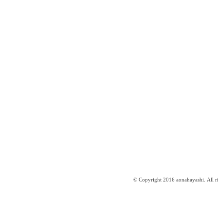
© Copyright 2016 aonahayashi. All ri
はやしあおな website ／aonahayashi.com