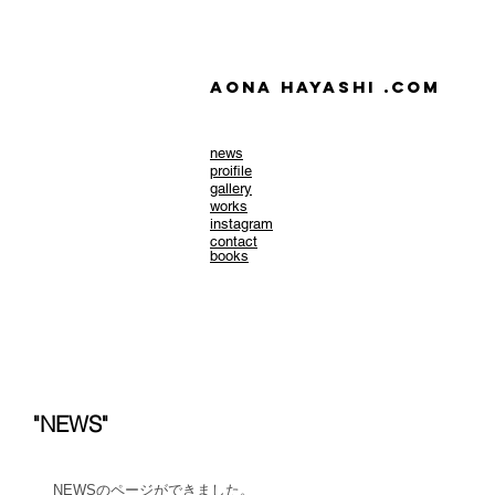
AONA HAYASHI .com
news
​proifile
gallery
works
instagram
contact
books
"NEWS"
NEWSのページができました。 