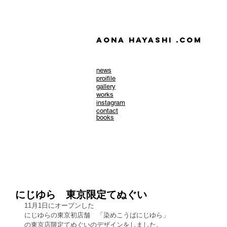
AONA HAYASHI .com
news
​proifile
gallery
works
instagram
contact
books
にじゆら 東京限定てぬぐい
11月1日にオープンした 
にじゆらの東京初店舗　「染めこうばにじゆら」 
の東京店限定てぬぐいのデザインをしました。 