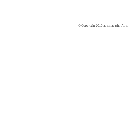
© Copyright 2016 aonahayashi. All ri
はやしあおな website ／aonahayashi.com